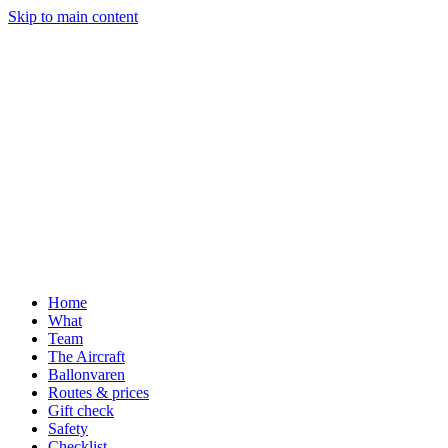
Skip to main content
Home
What
Team
The Aircraft
Ballonvaren
Routes & prices
Gift check
Safety
Checklist