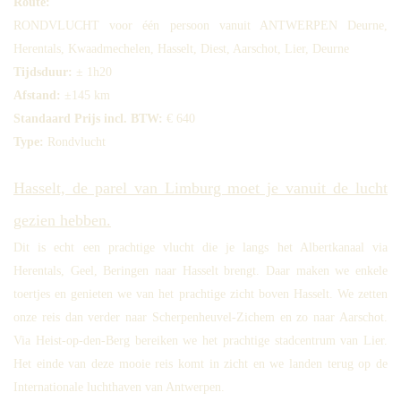
Route:
RONDVLUCHT voor één persoon vanuit ANTWERPEN Deurne,
Herentals, Kwaadmechelen, Hasselt, Diest, Aarschot, Lier, Deurne
Tijdsduur:
± 1h20
Afstand:
±145 km
Standaard Prijs incl. BTW:
€ 640
Type:
Rondvlucht
Hasselt, de parel van Limburg moet je vanuit de lucht
gezien hebben.
Dit is echt een prachtige vlucht die je langs het Albertkanaal via
Herentals, Geel, Beringen naar Hasselt brengt. Daar maken we enkele
toertjes en genieten we van het prachtige zicht boven Hasselt. We zetten
onze reis dan verder naar Scherpenheuvel-Zichem en zo naar Aarschot.
Via Heist-op-den-Berg bereiken we het prachtige stadcentrum van Lier.
Het einde van deze mooie reis komt in zicht en we landen terug op de
Internationale luchthaven van Antwerpen.