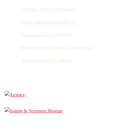
Tailwheel Meet in Overboelare
Eerste voorstelling Feel The Sky
Bossenstein kasteel fotoshoot
Wings Wheels & Goggles in Teuge (NL)
Inverted Flight over Antwerp