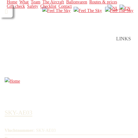
Home
What
Team
The Aircraft
Ballonvaren
Routes & prices
Gift check
Safety
Checklist
Contact
LINKS
SKY-AE03
Vluchtnummer:
SKY-AE03