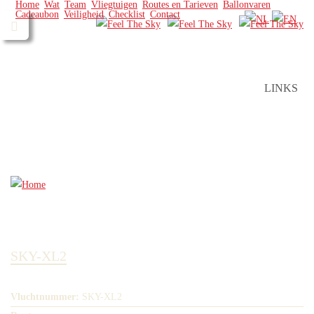
Home
Wat
Team
Vliegtuigen
Routes en Tarieven
Ballonvaren
Cadeaubon
Veiligheid
Checklist
Contact
LINKS
SKY-XL2
Vluchtnummer:
SKY-XL2