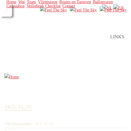
Home
Wat
Team
Vliegtuigen
Routes en Tarieven
Ballonvaren
Cadeaubon
Veiligheid
Checklist
Contact
LINKS
SKY-XL2K
Vluchtnummer:
SKY-XL2K